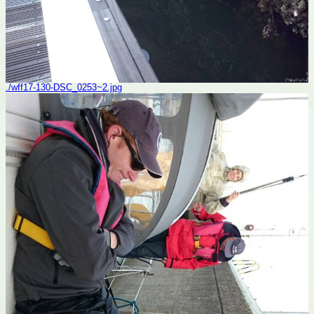
./wff17-130-DSC_0253~2.jpg