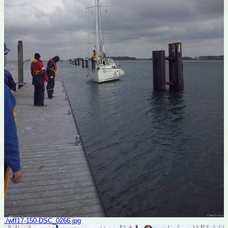
./wff17-150-DSC_0266.jpg