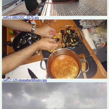
./wff17-080-DSC_0175.jpg
./wff17-120-doppelterWhisky.jpg