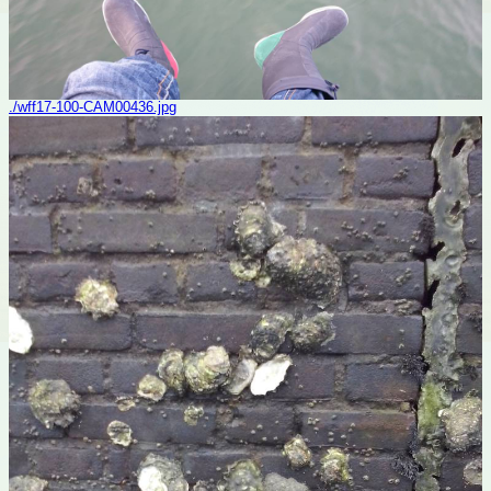
./wff17-100-CAM00436.jpg