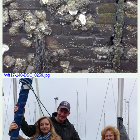
./wff17-140-DSC_0259.jpg