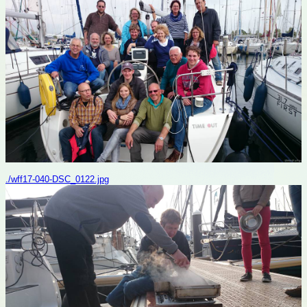
./wff17-040-DSC_0122.jpg