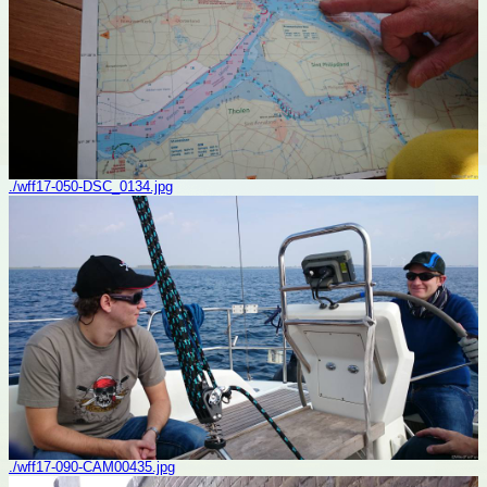
./wff17-050-DSC_0134.jpg
./wff17-090-CAM00435.jpg